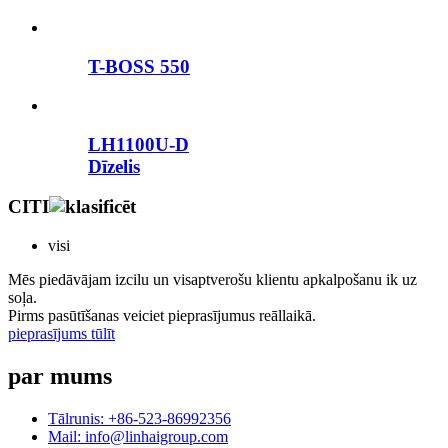
T-BOSS 550
LH1100U-D
Dīzelis
CITI
visi
Mēs piedāvājam izcilu un visaptverošu klientu apkalpošanu ik uz
soļa.
Pirms pasūtīšanas veiciet pieprasījumus reāllaikā.
pieprasījums tūlīt
par mums
Tālrunis: +86-523-86992356
Mail: info@linhaigroup.com