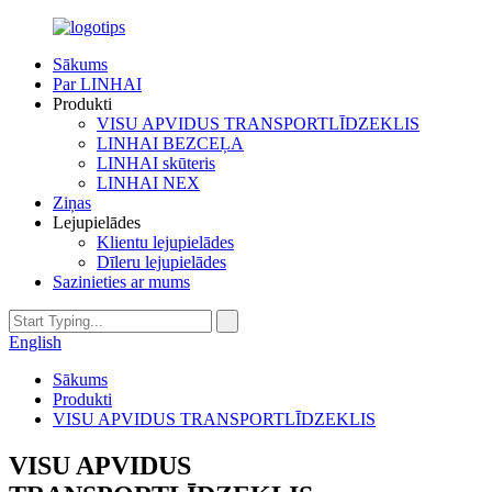
Sākums
Par LINHAI
Produkti
VISU APVIDUS TRANSPORTLĪDZEKLIS
LINHAI BEZCEĻA
LINHAI skūteris
LINHAI NEX
Ziņas
Lejupielādes
Klientu lejupielādes
Dīleru lejupielādes
Sazinieties ar mums
English
Sākums
Produkti
VISU APVIDUS TRANSPORTLĪDZEKLIS
VISU APVIDUS