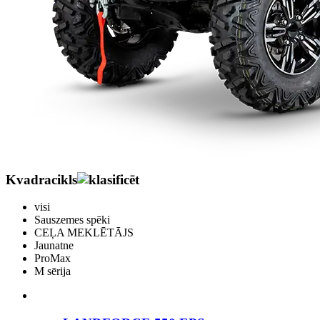
Kvadracikls
visi
Sauszemes spēki
CEĻA MEKLĒTĀJS
Jaunatne
ProMax
M sērija