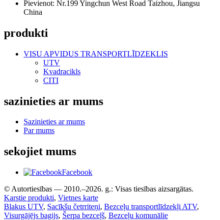
Pievienot: Nr.199 Yingchun West Road Taizhou, Jiangsu
China
produkti
VISU APVIDUS TRANSPORTLĪDZEKLIS
UTV
Kvadracikls
CITI
sazinieties ar mums
Sazinieties ar mums
Par mums
sekojiet mums
Facebook
© Autortiesības — 2010.–2026. g.: Visas tiesības aizsargātas.
Karstie produkti
,
Vietnes karte
Blakus UTV
,
Sacīkšu četrriteņi
,
Bezceļu transportlīdzekļi ATV
,
Visurgājējs bagijs
,
Šerpa bezceļš
,
Bezceļu komunālie