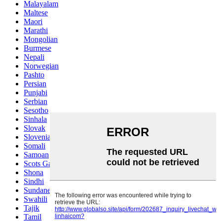
Malayalam
Maltese
Maori
Marathi
Mongolian
Burmese
Nepali
Norwegian
Pashto
Persian
Punjabi
Serbian
Sesotho
Sinhala
Slovak
Slovenian
Somali
Samoan
Scots Gaelic
Shona
Sindhi
Sundanese
Swahili
Tajik
Tamil