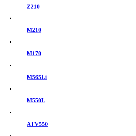
Z210
M210
M170
M565Li
M550L
ATV550