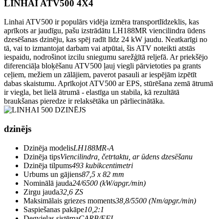
LINHAI ATV500 4X4
Linhai ATV500 ir populārs vidēja izmēra transportlīdzeklis, kas
aprīkots ar jaudīgu, pašu izstrādātu LH188MR viencilindra ūdens
dzesēšanas dzinēju, kas spēj radīt līdz 24 kW jaudu. Neatkarīgi no
tā, vai to izmantojat darbam vai atpūtai, šis ATV noteikti atstās
iespaidu, nodrošinot izcilu sniegumu sarežģītā reljefā. Ar priekšējo
diferenciāļa bloķēšanu ATV500 ļauj viegli pārvietoties pa grants
ceļiem, mežiem un zālājiem, paverot pasauli ar iespējām izpētīt
dabas skaistumu. Aprīkojot ATV500 ar EPS, stūrēšana zemā ātrumā
ir viegla, bet lielā ātrumā - elastīga un stabila, kā rezultātā
braukšanas pieredze ir relaksētāka un pārliecinātāka.
dzinējs
Dzinēja modelis
LH188MR-A
Dzinēja tips
Viencilindra, četrtaktu, ar ūdens dzesēšanu
Dzinēja tilpums
493 kubikcentimetri
Urbums un gājiens
87,5 x 82 mm
Nominālā jauda
24/6500 (kW/apgr./min)
Zirgu jauda
32,6 ZS
Maksimālais griezes moments
38,8/5500 (Nm/apgr./min)
Saspiešanas pakāpe
10,2:1
Degvielas sistēma
CARB/EFI