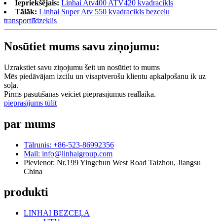
Iepriekšējais:
Linhai Atv400 ATV420 kvadracikls
Tālāk:
Linhai Super Atv 550 kvadracikls bezceļu
transportlīdzeklis
Nosūtiet mums savu ziņojumu:
Uzrakstiet savu ziņojumu šeit un nosūtiet to mums
Mēs piedāvājam izcilu un visaptverošu klientu apkalpošanu ik uz
soļa.
Pirms pasūtīšanas veiciet pieprasījumus reāllaikā.
pieprasījums tūlīt
par mums
Tālrunis: +86-523-86992356
Mail: info@linhaigroup.com
Pievienot: Nr.199 Yingchun West Road Taizhou, Jiangsu
China
produkti
LINHAI BEZCEĻA