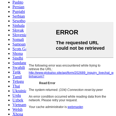
Pashto
Persian
Punjabi
Serbian
Sesotho
Sinhala
Slovak
Slovenian
Somali
Samoan
Scots Gaelic
Shona
Sindhi
Sundanese
Swahili
Tajik
Tamil
Telugu
Thai
Ukrainian
Urdu
Uzbek
Vietnamese
Welsh
Xhosa