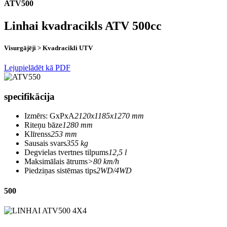
ATV500
Linhai kvadracikls ATV 500cc
Visurgājēji > Kvadracikli UTV
Lejupielādēt kā PDF
specifikācija
Izmērs: GxPxA
2120x1185x1270 mm
Riteņu bāze
1280 mm
Klīrenss
253 mm
Sausais svars
355 kg
Degvielas tvertnes tilpums
12,5 l
Maksimālais ātrums
>80 km/h
Piedziņas sistēmas tips
2WD/4WD
500