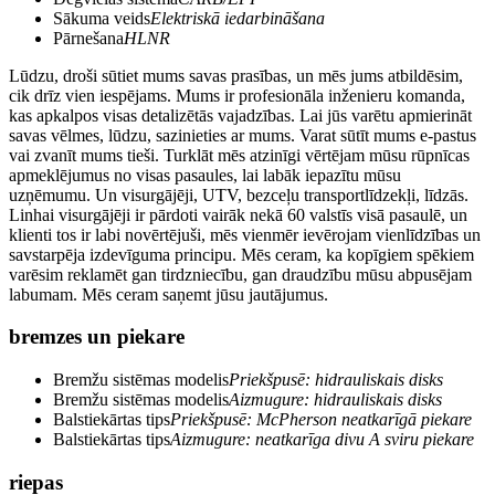
Sākuma veids
Elektriskā iedarbināšana
Pārnešana
HLNR
Lūdzu, droši sūtiet mums savas prasības, un mēs jums atbildēsim,
cik drīz vien iespējams. Mums ir profesionāla inženieru komanda,
kas apkalpos visas detalizētās vajadzības. Lai jūs varētu apmierināt
savas vēlmes, lūdzu, sazinieties ar mums. Varat sūtīt mums e-pastus
vai zvanīt mums tieši. Turklāt mēs atzinīgi vērtējam mūsu rūpnīcas
apmeklējumus no visas pasaules, lai labāk iepazītu mūsu
uzņēmumu. Un visurgājēji, UTV, bezceļu transportlīdzekļi, līdzās.
Linhai visurgājēji ir pārdoti vairāk nekā 60 valstīs visā pasaulē, un
klienti tos ir labi novērtējuši, mēs vienmēr ievērojam vienlīdzības un
savstarpēja izdevīguma principu. Mēs ceram, ka kopīgiem spēkiem
varēsim reklamēt gan tirdzniecību, gan draudzību mūsu abpusējam
labumam. Mēs ceram saņemt jūsu jautājumus.
bremzes un piekare
Bremžu sistēmas modelis
Priekšpusē: hidrauliskais disks
Bremžu sistēmas modelis
Aizmugure: hidrauliskais disks
Balstiekārtas tips
Priekšpusē: McPherson neatkarīgā piekare
Balstiekārtas tips
Aizmugure: neatkarīga divu A sviru piekare
riepas