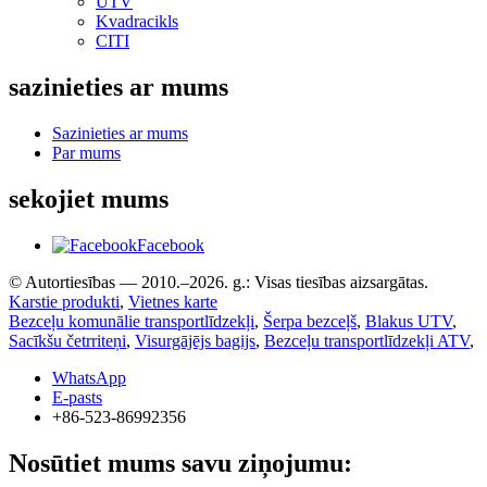
UTV
Kvadracikls
CITI
sazinieties ar mums
Sazinieties ar mums
Par mums
sekojiet mums
Facebook
© Autortiesības — 2010.–2026. g.: Visas tiesības aizsargātas.
Karstie produkti
,
Vietnes karte
Bezceļu komunālie transportlīdzekļi
,
Šerpa bezceļš
,
Blakus UTV
,
Sacīkšu četrriteņi
,
Visurgājējs bagijs
,
Bezceļu transportlīdzekļi ATV
,
WhatsApp
E-pasts
+86-523-86992356
Nosūtiet mums savu ziņojumu: