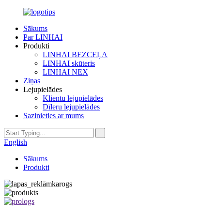
Sākums
Par LINHAI
Produkti
LINHAI BEZCEĻA
LINHAI skūteris
LINHAI NEX
Ziņas
Lejupielādes
Klientu lejupielādes
Dīleru lejupielādes
Sazinieties ar mums
English
Sākums
Produkti